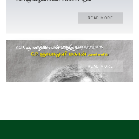
READ MORE
G.P. ஞானஒளிமகான் -அருளுரை
READ MORE