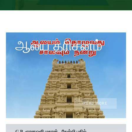
ஆலய தரிசனம்
READ MORE
G.P. ஞானஒளி மகான் - கேள்வி பதில்